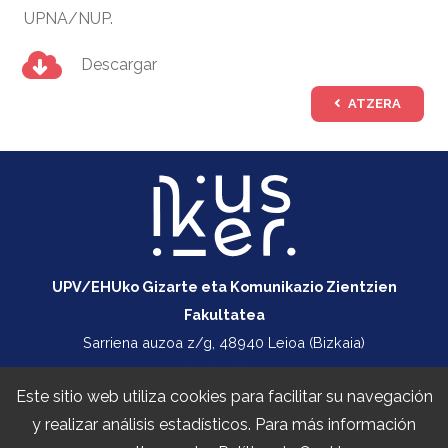
UPNA/NUP.
Descargar
ATZERA
UPV/EHUko Gizarte eta Komunikazio Zientzien
Fakultatea
Sarriena auzoa z/g, 48940 Leioa (Bizkaia)
+34 747 414 355
Este sitio web utiliza cookies para facilitar su navegación
ikusiker@ehu.eus
y realizar análisis estadísticos. Para más información
Política de privacidad