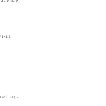
 diciembre.
izkaia.
n behategia