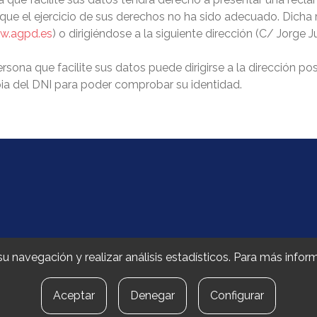
a que el ejercicio de sus derechos no ha sido adecuado. Dicha
w.agpd.es
) o dirigiéndose a la siguiente dirección (C/ Jorge 
rsona que facilite sus datos puede dirigirse a la dirección post
a del DNI para poder comprobar su identidad.
 Fakultatea
ar su navegación y realizar análisis estadísticos. Para más inf
Aceptar
Denegar
Configurar