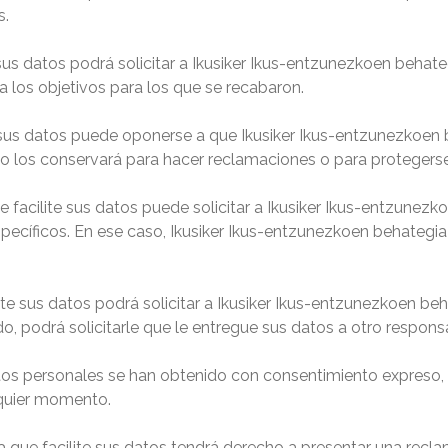
s.
sus datos podrá solicitar a Ikusiker Ikus-entzunezkoen behate
 los objetivos para los que se recabaron.
 sus datos puede oponerse a que Ikusiker Ikus-entzunezkoen 
o los conservará para hacer reclamaciones o para protegerse
 facilite sus datos puede solicitar a Ikusiker Ikus-entzunezk
pecíficos. En ese caso, Ikusiker Ikus-entzunezkoen behategi
te sus datos podrá solicitar a Ikusiker Ikus-entzunezkoen beh
, podrá solicitarle que le entregue sus datos a otro respons
tos personales se han obtenido con consentimiento expreso, l
lquier momento.
 que facilite sus datos tendrá derecho a presentar una recl