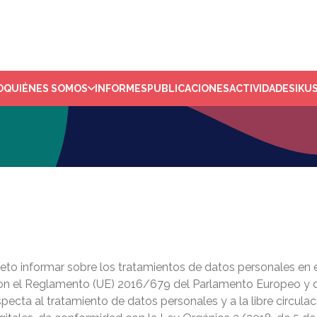
O
QUIÉNES SOMOS
INFORMES
PUBLICACIONES
ACTIVIDADES
IKU
jeto informar sobre los tratamientos de datos personales en e
on el Reglamento (UE) 2016/679 del Parlamento Europeo y del 
specta al tratamiento de datos personales y a la libre circulac