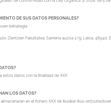
gitales, de conformidad con la Ley Orgánica 3/2018, de 5 de
AMIENTO DE SUS DATOS PERSONALES?
koen behategia
 Zientzien Fakultatea, Sarriena auzoa z/g, Leioa, 48940, B
 DATOS?
 estos datos con la finalidad de XXX
NAN LOS DATOS?
e almacenarán en el fichero XXX de Ikusiker Ikus-entzunezkoe