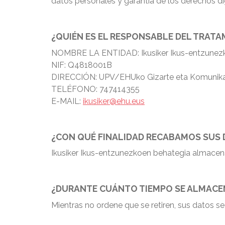
datos personales y garantía de los derechos di
¿QUIÉN ES EL RESPONSABLE DEL TRAT
NOMBRE LA ENTIDAD: Ikusiker Ikus-entzunez
NIF: Q4818001B
DIRECCIÓN: UPV/EHUko Gizarte eta Komunikazio
TELÉFONO: 747414355
E-MAIL:
ikusiker@ehu.eus
¿CON QUÉ FINALIDAD RECABAMOS SUS
Ikusiker Ikus-entzunezkoen behategia almacena
¿DURANTE CUÁNTO TIEMPO SE ALMACE
Mientras no ordene que se retiren, sus datos s