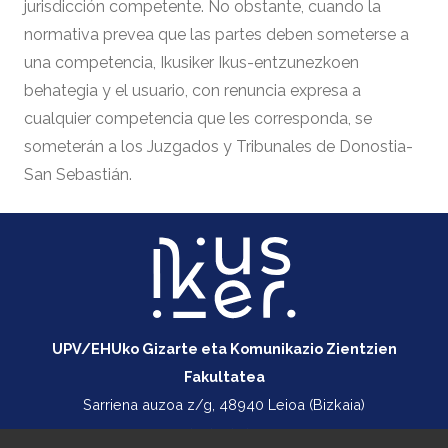
jurisdicción competente. No obstante, cuando la
normativa prevea que las partes deben someterse a
una competencia, Ikusiker Ikus-entzunezkoen
behategia y el usuario, con renuncia expresa a
cualquier competencia que les corresponda, se
someterán a los Juzgados y Tribunales de Donostia-
San Sebastián.
UPV/EHUko Gizarte eta Komunikazio Zientzien
Fakultatea
Sarriena auzoa z/g, 48940 Leioa (Bizkaia)
+34 747 414 355