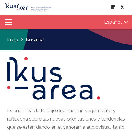
Español
Inicio
Ikusarea
Es una línea de trabajo que hace un seguimiento y
reflexiona sobre las nuevas orientaciones y tendencias
que se están dando en el panorama audiovisual, tanto