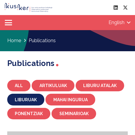
English
Home
Publications
Publications
ALL
ARTIKULUAK
LIBURU ATALAK
LIBURUAK
MAHAI INGURUA
PONENTZIAK
SEMINARIOAK