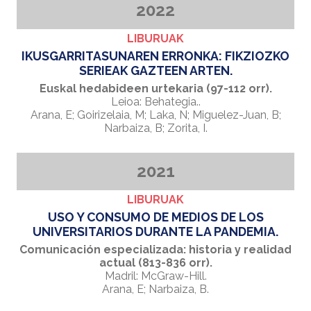
2022
LIBURUAK
IKUSGARRITASUNAREN ERRONKA: FIKZIOZKO
SERIEAK GAZTEEN ARTEN.
Euskal hedabideen urtekaria (97-112 orr).
Leioa: Behategia..
Arana, E; Goirizelaia, M; Laka, N; Miguelez-Juan, B;
Narbaiza, B; Zorita, I.
2021
LIBURUAK
USO Y CONSUMO DE MEDIOS DE LOS
UNIVERSITARIOS DURANTE LA PANDEMIA.
Comunicación especializada: historia y realidad
actual (813-836 orr).
Madril: McGraw-Hill.
Arana, E; Narbaiza, B.