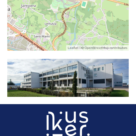
Leaflet
| ©
OpenStreetMap
contributors