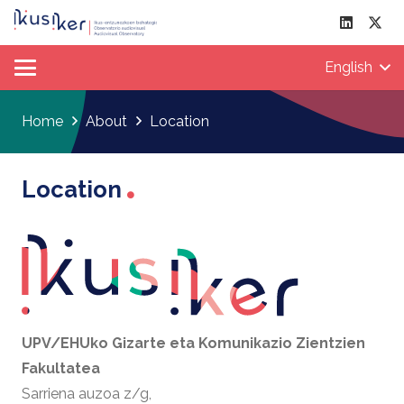
English
Home
About
Location
Location
UPV/EHUko Gizarte eta Komunikazio Zientzien
Fakultatea
Sarriena auzoa z/g,