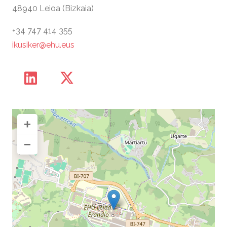
48940 Leioa (Bizkaia)
+34 747 414 355
ikusiker@ehu.eus
+
−