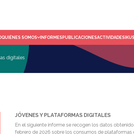
O
QUIÉNES SOMOS
INFORMES
PUBLICACIONES
ACTIVIDADES
IKU
s digitales
JÓVENES Y PLATAFORMAS DIGITALES
En el siguiente informe se recogen los datos obtenidos
febrero de 2026 sobre los consumos de plataformas dig