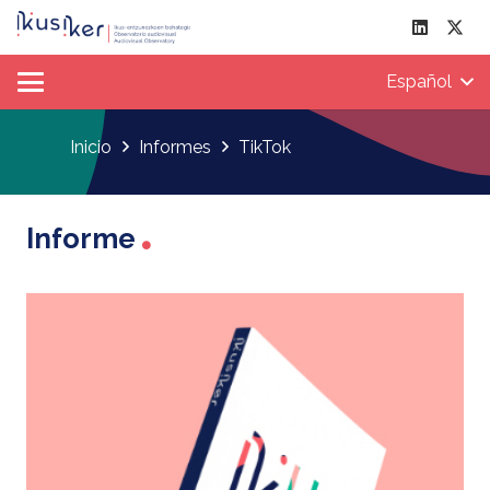
Español
Inicio
Informes
TikTok
Informe