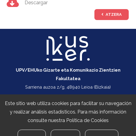
Descargar
ATZERA
UPV/EHUko Gizarte eta Komunikazio Zientzien
Fakultatea
Sarriena auzoa z/g, 48940 Leioa (Bizkaia)
+34 747 414 355
Este sitio web utiliza cookies para facilitar su navegación
ikusiker@ehu.eus
y realizar análisis estadísticos. Para más información
Política de privacidad
consulte nuestra
Política de Cookies
Aviso legal
Política de cookies