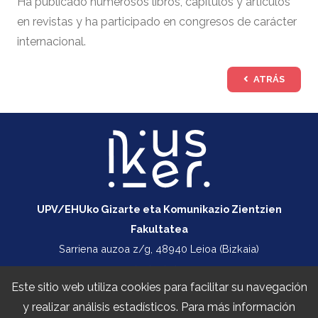
Ha publicado numerosos libros, capítulos y artículos
en revistas y ha participado en congresos de carácter
internacional.
ATRÁS
UPV/EHUko Gizarte eta Komunikazio Zientzien
Fakultatea
Sarriena auzoa z/g, 48940 Leioa (Bizkaia)
+34 747 414 355
Este sitio web utiliza cookies para facilitar su navegación
ikusiker@ehu.eus
y realizar análisis estadísticos. Para más información