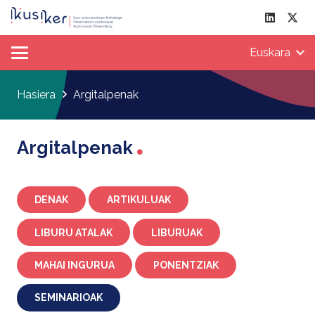
Euskara
Hasiera
Argitalpenak
Argitalpenak
DENAK
ARTIKULUAK
LIBURU ATALAK
LIBURUAK
MAHAI INGURUA
PONENTZIAK
SEMINARIOAK