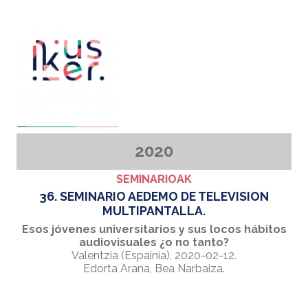
2020
SEMINARIOAK
36. SEMINARIO AEDEMO DE TELEVISION
MULTIPANTALLA.
Esos jóvenes universitarios y sus locos hábitos
audiovisuales ¿o no tanto?
Valentzia (Espainia), 2020-02-12.
Edorta Arana, Bea Narbaiza.