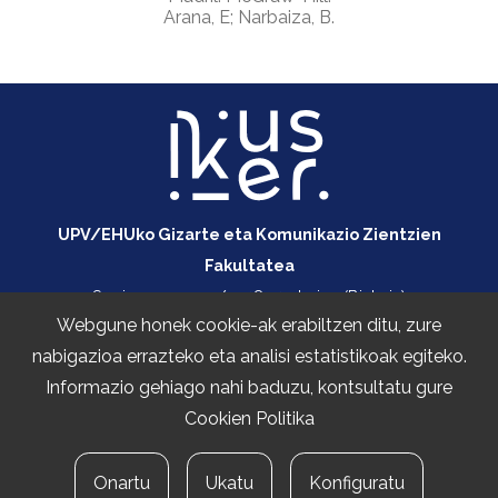
Arana, E; Narbaiza, B.
UPV/EHUko Gizarte eta Komunikazio Zientzien
Fakultatea
Sarriena auzoa z/g, 48940 Leioa (Bizkaia)
Webgune honek cookie-ak erabiltzen ditu, zure
+34 747 414 355
nabigazioa errazteko eta analisi estatistikoak egiteko.
ikusiker@ehu.eus
Informazio gehiago nahi baduzu, kontsultatu gure
Pribatutasun Politika
Cookien Politika
Lege oharra
Cookie politika
Onartu
Ukatu
Konfiguratu
Harremanetarako