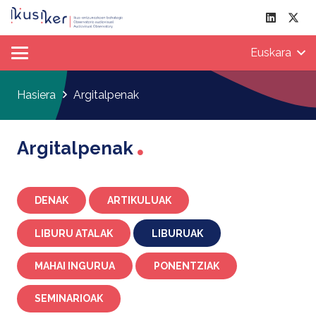
Euskara
Hasiera
Argitalpenak
Argitalpenak
DENAK
ARTIKULUAK
LIBURU ATALAK
LIBURUAK
MAHAI INGURUA
PONENTZIAK
SEMINARIOAK