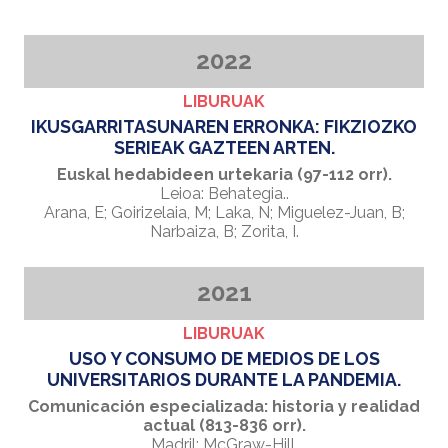
2022
LIBURUAK
IKUSGARRITASUNAREN ERRONKA: FIKZIOZKO
SERIEAK GAZTEEN ARTEN.
Euskal hedabideen urtekaria (97-112 orr).
Leioa: Behategia..
Arana, E; Goirizelaia, M; Laka, N; Miguelez-Juan, B;
Narbaiza, B; Zorita, I.
2021
LIBURUAK
USO Y CONSUMO DE MEDIOS DE LOS
UNIVERSITARIOS DURANTE LA PANDEMIA.
Comunicación especializada: historia y realidad
actual (813-836 orr).
Madril: McGraw-Hill.