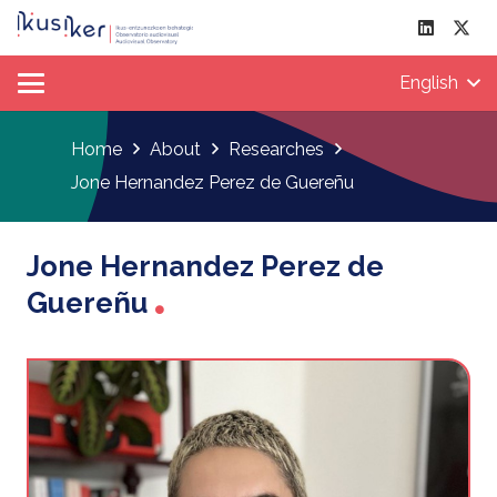
English
Home
About
Researches
Jone Hernandez Perez de Guereñu
Jone Hernandez Perez de
Guereñu