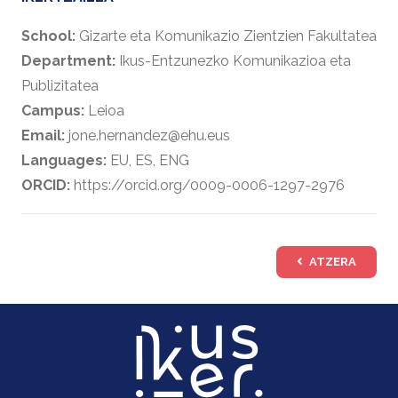
School:
Gizarte eta Komunikazio Zientzien Fakultatea
Department:
Ikus-Entzunezko Komunikazioa eta
Publizitatea
Campus:
Leioa
Email:
jone.hernandez@ehu.eus
Languages:
EU, ES, ENG
ORCID:
https://orcid.org/0009-0006-1297-2976
ATZERA