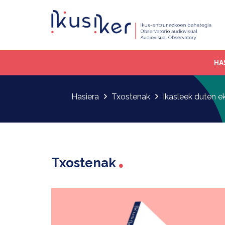
HA
Hasiera
Txostenak
Ikasleek duten 
Txostenak