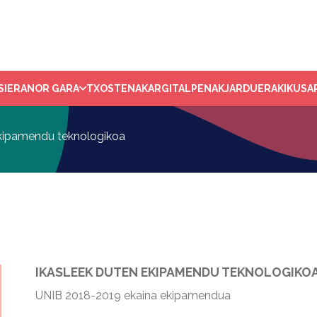
SIERA
NOR GARA
TXOSTENAK
ARGITALPENAK
JARDUERAK
IKUSA
ekipamendu teknologikoa
IKASLEEK DUTEN EKIPAMENDU TEKNOLOGIKO
UNIB 2018-2019 ekaina ekipamendua