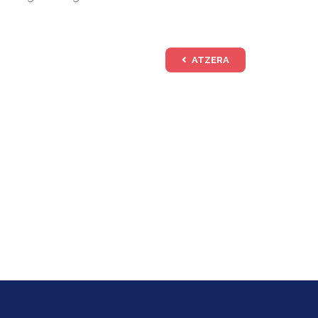
ATZERA