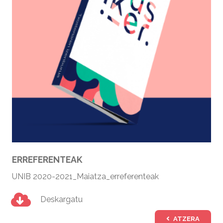
ERREFERENTEAK
UNIB 2020-2021_Maiatza_erreferenteak
Deskargatu
ATZERA