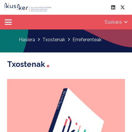
Euskara
Hasiera
Txostenak
Erreferenteak
Txostenak