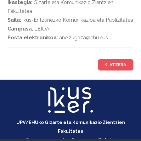
Ikastegia:
Gizarte eta Komunikazio Zientzien
Fakultatea
Saila:
Ikus-Entzunezko Komunikazioa eta Publizitatea
Campusa:
LEIOA
Posta elektronikoa:
ane.zugaza@ehu.eus
ATZERA
UPV/EHUko Gizarte eta Komunikazio Zientzien
Fakultatea
Sarriena auzoa z/g, 48940 Leioa (Bizkaia)