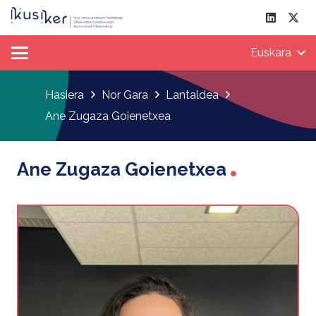
Euskara
Hasiera
Nor Gara
Lantaldea
Ane Zugaza Goienetxea
Ane Zugaza Goienetxea