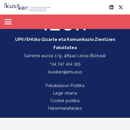
UPV/EHUko Gizarte eta Komunikazio Zientzien
Fakultatea
Sarriena auzoa z/g, 48940 Leioa (Bizkaia)
+34 747 414 355
ikusiker@ehu.eus
Pribatutasun Politika
Lege oharra
Cookie politika
Harremanetarako