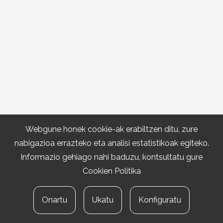
Webgune honek cookie-ak erabiltzen ditu, zure
nabigazioa errazteko eta analisi estatistikoak egiteko.
Informazio gehiago nahi baduzu, kontsultatu gure
Cookien Politika
Onartu
Ukatu
Konfiguratu