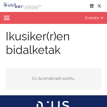
Euskara
Ikusiker(r)en
bidalketak
Ez da emaitzarik aurkitu.